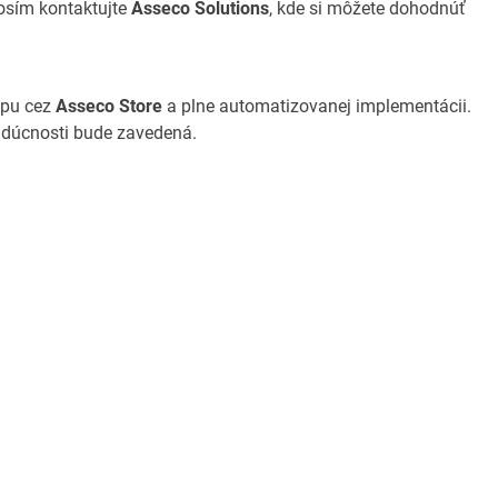
osím kontaktujte
Asseco Solutions
, kde si môžete dohodnúť
upu cez
Asseco Store
a plne automatizovanej implementácii.
budúcnosti bude zavedená.