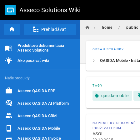
Asseco Solutions Wiki
/
/
home
public
Prehľadávať
Produktová dokumentácia
OBSAH STRÁNKY
Asseco Solutions
Ako používať wiki
Naše produkty
TAGY
Asseco QASIDA ERP
qasida-mobile
Asseco QASIDA AI Platform
Asseco QASIDA CRM
NAPOSLEDY UPRAVENÉ
Asseco QASIDA Mobile
POUŽÍVATEĽOM
ASOL
Asseco QASIDA Invoice