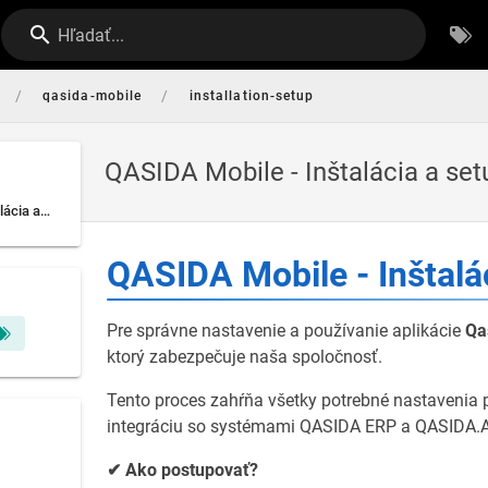
Hľadať...
/
/
qasida-mobile
installation-setup
QASIDA Mobile - Inštalácia a set
QASIDA Mobile - Inštalácia a setup
QASIDA Mobile - Inštalá
Pre správne nastavenie a používanie aplikácie
Qa
ktorý zabezpečuje naša spoločnosť.
Tento proces zahŕňa všetky potrebné nastavenia 
integráciu so systémami QASIDA ERP a QASIDA.A
✔ Ako postupovať?