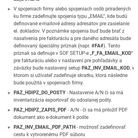
V spojeniach firmy alebo spojeniach osôb priradených
ku firme zadefinujte spojenia typu „EMAIL“, kde budú
definované e-mailové adresy adresátov pre zasielanie
el. dokladov. V poznámke spojenia buď bude brať z
nasatvenia pre fakturáciu a pre daného adresáta bude
definovaný špeciálny príznak (napr.
#FA#
). Tento
príznak sa definuje v SOF SETUP-e „
F_FA_EMAIL_KOD
“
pre fakturáciu alebo v nastavení pre pohľadávky a
záväzky bude nastavený setup
PAZ_INV_EMAIL_KOD
, v
ktorom si užívateľ zadefinuje skratku, ktorá následne
bude použitá v spojeniach firmy.
PAZ_HDIPZ_DO_POSTY
- Nastavenie A/N či sa má
inventarizácia exportovať do odoslanej pošty.
PAZ_HDIPZ_ZAPIS_PDF
- A/N - či sa má priložiť PDF
dokument ako e-dokument k pošte
PAZ_INV_EMAIL_PDF_PATH
- možnosť zadefinovať
cestu k vytvorenému PDF súboru