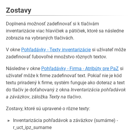
Zostavy
Doplnená možnosť zadefinovať si k tlačivám
inventarizácie viac hlavičiek a pätičiek, ktoré sa následne
zobrazia na vybraných tlačivách.
V okne
Pohľadávky - Texty inventarizácie
si užívateľ môže
zadefinovať ľubovoľné množstvo rôznych textov.
Následne v okne
Pohľadávky - Firma - Atribúty pre PaZ
si
užívateľ môže k firme zadefinovať text. Pokiaľ nie je kód
textu priradený k firme, systém funguje ako doteraz a text
do tlačív je doťahovaný z okna
Inventarizácia pohľadávok
a záväzkov
, záložka
Texty na tlačivo
.
Zostavy, ktoré sú upravené o rôzne texty:
Inventarizácia pohľadávok a záväzkov (sumárne) -
r_uct_ipz_sumarne