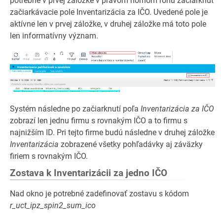
potrebné v prvej záložke v pravom hornom rohu začiarknúť
začiarkávacie pole Inventarizácia za IČO. Uvedené pole je
aktívne len v prvej záložke, v druhej záložke má toto pole
len informatívny význam.
Systém následne po začiarknutí poľa
Inventarizácia za IČO
zobrazí len jednu firmu s rovnakým IČO a to firmu s
najnižším ID. Pri tejto firme budú následne v druhej záložke
Inventarizácia
zobrazené všetky pohľadávky aj záväzky
firiem s rovnakým IČO.
Zostava k Inventarizácii za jedno IČO
Nad okno je potrebné zadefinovať zostavu s kódom
r_uct_ipz_spin2_sum_ico