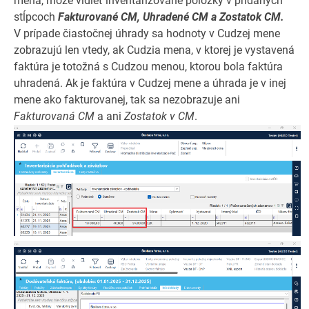
mena, môže vidieť inventarizované položky v pridaných
stĺpcoch
Fakturované CM, Uhradené CM a Zostatok CM.
V prípade čiastočnej úhrady sa hodnoty v Cudzej mene
zobrazujú len vtedy, ak Cudzia mena, v ktorej je vystavená
faktúra je totožná s Cudzou menou, ktorou bola faktúra
uhradená. Ak je faktúra v Cudzej mene a úhrada je v inej
mene ako fakturovanej, tak sa nezobrazuje ani
Fakturovaná CM
a ani
Zostatok v CM
.