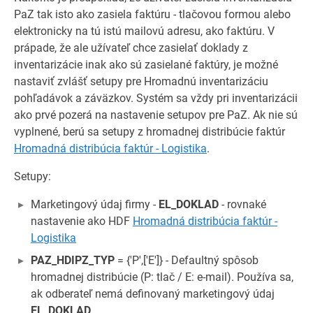
PaZ tak isto ako zasiela faktúru - tlačovou formou alebo
elektronicky na tú istú mailovú adresu, ako faktúru. V
prápade, že ale užívateľ chce zasielať doklady z
inventarizácie inak ako sú zasielané faktúry, je možné
nastaviť zvlášť setupy pre Hromadnú inventarizáciu
pohľadávok a záväzkov. Systém sa vždy pri inventarizácii
ako prvé pozerá na nastavenie setupov pre PaZ. Ak nie sú
vyplnené, berú sa setupy z hromadnej distribúcie faktúr
Hromadná distribúcia faktúr - Logistika
.
Setupy:
Marketingový údaj firmy -
EL_DOKLAD
- rovnaké
nastavenie ako HDF
Hromadná distribúcia faktúr -
Logistika
PAZ_HDIPZ_TYP
= {'P',['E']} - Defaultný spôsob
hromadnej distribúcie (P: tlač / E: e-mail). Používa sa,
ak odberateľ nemá definovaný marketingový údaj
EL_DOKLAD