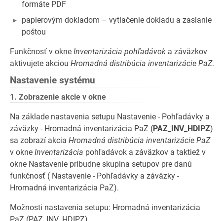
formáte PDF
papierovým dokladom – vytlačenie dokladu a zaslanie
poštou
Funkčnosť v okne
Inventarizácia pohľadávok
a záväzkov
aktivujete akciou
Hromadná distribúcia inventarizácie PaZ
.
Nastavenie systému
1. Zobrazenie akcie v okne
Na základe nastavenia setupu Nastavenie - Pohľadávky a
záväzky - Hromadná inventarizácia PaZ (
PAZ_INV_HDIPZ
)
sa zobrazí akcia
Hromadná distribúcia inventarizácie PaZ
v okne
Inventarizácia
pohľadávok a záväzkov a taktiež v
okne Nastavenie pribudne skupina setupov pre danú
funkčnosť ( Nastavenie - Pohľadávky a záväzky -
Hromadná inventarizácia PaZ).
Možnosti nastavenia setupu: Hromadná inventarizácia
PaZ (PAZ_INV_HDIPZ)