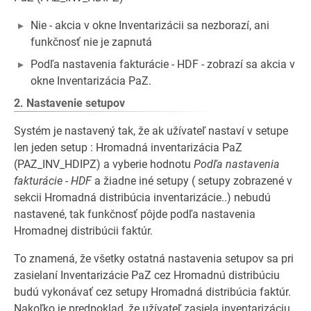
Nie - akcia v okne Inventarizácii sa nezborazí, ani
funkčnosť nie je zapnutá
Podľa nastavenia fakturácie - HDF - zobrazí sa akcia v
okne Inventarizácia PaZ.
2. Nastavenie setupov
Systém je nastavený tak, že ak užívateľ nastaví v setupe
len jeden setup : Hromadná inventarizácia PaZ
(PAZ_INV_HDIPZ) a vyberie hodnotu
Podľa nastavenia
fakturácie - HDF
a žiadne iné setupy ( setupy zobrazené v
sekcii Hromadná distribúcia inventarizácie..) nebudú
nastavené, tak funkčnosť pôjde podľa nastavenia
Hromadnej distribúcii faktúr.
To znamená, že všetky ostatná nastavenia setupov sa pri
zasielaní Inventarizácie PaZ cez Hromadnú distribúciu
budú vykonávať cez setupy Hromadná distribúcia faktúr.
Nakoľko je predpoklad, že užívateľ zasiela inventarizáciu